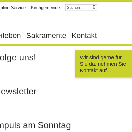
Suchen
nline-Service
Kirchgemeinde
nach:
eileben
Sakramente
Kontakt
olge uns!
Wir sind gerne für
Sie da, nehmen Sie
Kontakt auf...
ewsletter
mpuls am Sonntag