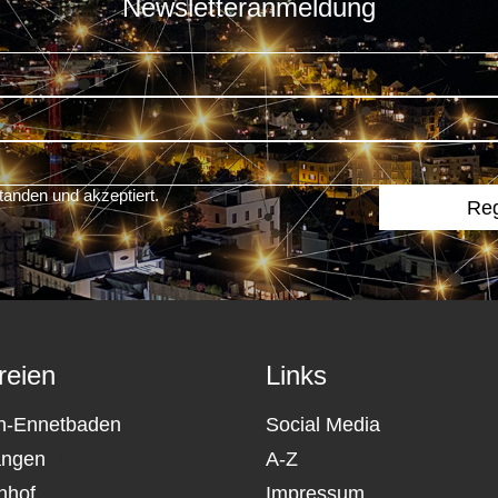
Newsletteranmeldung
tanden und akzeptiert.
reien
Links
n-Ennetbaden
Social Media
angen
A-Z
nhof
Impressum