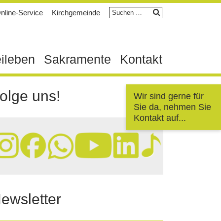
Suchen
nline-Service
Kirchgemeinde
nach:
eileben
Sakramente
Kontakt
olge uns!
Wir sind gerne für
Sie da, nehmen Sie
Kontakt auf...
ewsletter