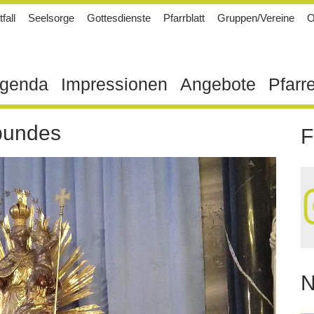
fall
Seelsorge
Gottesdienste
Pfarrblatt
Gruppen/Vereine
O
genda
Impressionen
Angebote
Pfarr
bundes
F
N