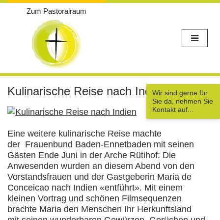
Zum Pastoralraum
Weiter
zum
Kulinarische Reise nach Indien
Wir sind gerne für
Inhalt
Sie da, nehmen Sie
Kontakt auf...
Eine weitere kulinarische Reise machte
der Frauenbund Baden-Ennetbaden mit seinen
Gästen Ende Juni in der Arche Rütihof: Die
Anwesenden wurden an diesem Abend von den
Vorstandsfrauen und der Gastgeberin Maria de
Conceicao nach Indien «entführt». Mit einem
kleinen Vortrag und schönen Filmsequenzen
brachte Maria den Menschen Ihr Herkunftsland
mit seinen wunderbaren Gewürzen, Gerüchen und