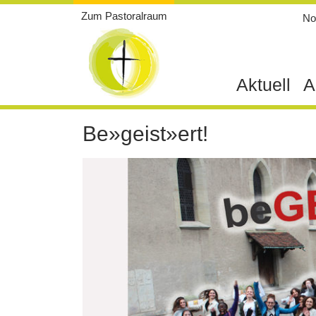
Weiter
Zum Pastoralraum
Not
zum
Inhalt
Aktuell
A
Be»geist»ert!