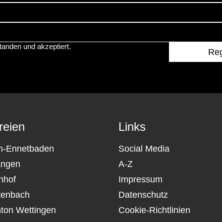
tanden und akzeptiert.
reien
Links
n-Ennetbaden
Social Media
angen
A-Z
nhof
Impressum
tenbach
Datenschutz
nton Wettingen
Cookie-Richtlinien