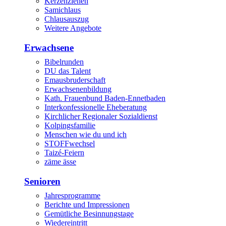
Kerzenziehen
Samichlaus
Chlausauszug
Weitere Angebote
Erwachsene
Bibelrunden
DU das Talent
Emausbruderschaft
Erwachsenenbildung
Kath. Frauenbund Baden-Ennetbaden
Interkonfessionelle Eheberatung
Kirchlicher Regionaler Sozialdienst
Kolpingsfamilie
Menschen wie du und ich
STOFFwechsel
Taizé-Feiern
zäme ässe
Senioren
Jahresprogramme
Berichte und Impressionen
Gemütliche Besinnungstage
Wiedereintritt