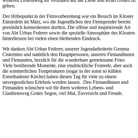
weiteren Lebensweg im Vertrauen auf die Liebe und Kraft Gottes zu
gehen.
Der Höhepunkt in der Firmvorbereitung war ein Besuch im Kloster
Einsiedeln im März, wo die Jugendlichen den Firmspender bereits
persönlich kennenlernen durften. Die offene und inspirierende Art
von Abt Urban Federer sowie die spezielle Atmosphäre des Klosters
hinterliessen bei vielen einen bleibenden Eindruck.
Wir danken Abt Urban Federer, unserer Jugendarbeiterin Gemma
Cisternino und natürlich den Hauptpersonen, unseren Firmandinnen
und Firmanden, herzlich für die wunderbare gemeinsame Feier.
Viele berührende Momente, eine eindrückliche Festrede, aber auch
die sommerlichen Temperaturen (sogar in der sonst so kühlen
Ennetbadener Kirche) haben diesen Tag für viele zu einem
unvergesslichen Erlebnis werden lassen. Den Firmandinnen und
Firmanden wünschen wir für ihren weiteren Lebens- und
Glaubensweg Gottes Segen, viel Mut, Zuversicht und Freude.