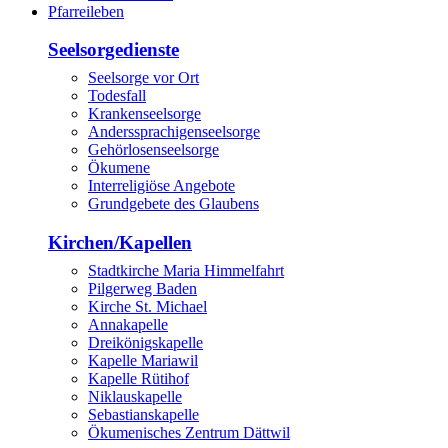
Pfarreileben
Seelsorgedienste
Seelsorge vor Ort
Todesfall
Krankenseelsorge
Anderssprachigenseelsorge
Gehörlosenseelsorge
Ökumene
Interreligiöse Angebote
Grundgebete des Glaubens
Kirchen/Kapellen
Stadtkirche Maria Himmelfahrt
Pilgerweg Baden
Kirche St. Michael
Annakapelle
Dreikönigskapelle
Kapelle Mariawil
Kapelle Rütihof
Niklauskapelle
Sebastianskapelle
Ökumenisches Zentrum Dättwil