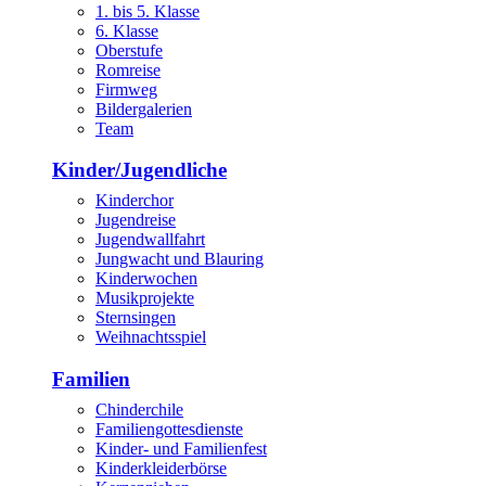
1. bis 5. Klasse
6. Klasse
Oberstufe
Romreise
Firmweg
Bildergalerien
Team
Kinder/Jugendliche
Kinderchor
Jugendreise
Jugendwallfahrt
Jungwacht und Blauring
Kinderwochen
Musikprojekte
Sternsingen
Weihnachtsspiel
Familien
Chinderchile
Familiengottesdienste
Kinder- und Familienfest
Kinderkleiderbörse