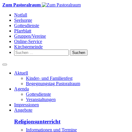
Weiter
Zum Pastoralraum
zum
Notfall
Inhalt
Seelsorge
Gottesdienste
Pfarrblatt
Gruppen/Vereine
Online-Service
Kirchgemeinde
Suchen
nach:
Aktuell
Kinder- und Familienfest
Begegnungstag Pastoralraum
Agenda
Gottesdienste
Veranstaltungen
Impressionen
Angebote
Religionsunterricht
Informationen und Termine